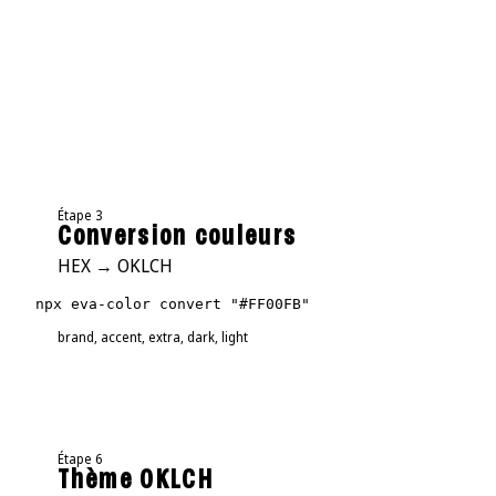
Étape 3
Conversion couleurs
HEX → OKLCH
npx eva-color convert "#FF00FB"
brand, accent, extra, dark, light
Étape 6
Thème OKLCH