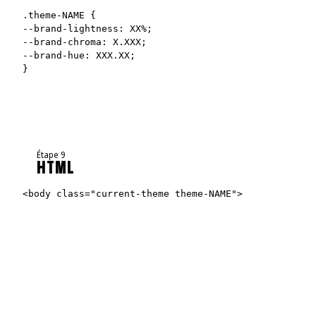
.theme-NAME {
--brand-lightness: XX%;
--brand-chroma: X.XXX;
--brand-hue: XXX.XX;
}
Étape 9
HTML
<body class="current-theme theme-NAME">