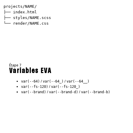
projects/NAME/
├── index.html
├── styles/NAME.scss
└── render/NAME.css
Étape 7
Variables EVA
/
/
var(--64)
var(--64_)
var(--64__)
/
var(--fs-120)
var(--fs-120_)
/
/
var(--brand)
var(--brand-d)
var(--brand-b)