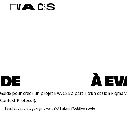
E
V
A
C
S
S
DE
F
I
G
M
A
À EV
Guide pour créer un projet EVA CSS à partir d'un design Figma 
Context Protocol).
← Tous les cas d'usage
Figma vers EVA
Tailwind
Webflow
Ycode