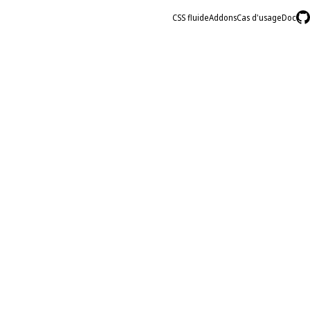
CSS fluide
Addons
Cas d'usage
Doc