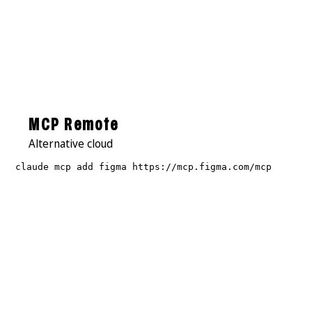
MCP Remote
Alternative cloud
claude mcp add figma https://mcp.figma.com/mcp