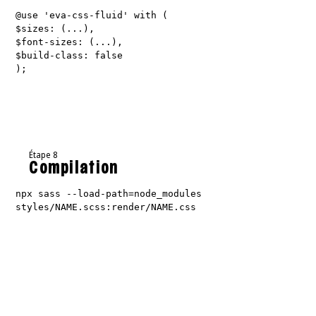
@use 'eva-css-fluid' with (
$sizes: (...),
$font-sizes: (...),
$build-class: false
);
Étape 8
Compilation
npx sass --load-path=node_modules
styles/NAME.scss:render/NAME.css