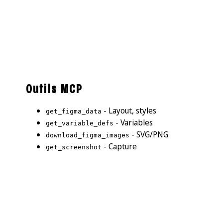
Outils MCP
- Layout, styles
get_figma_data
- Variables
get_variable_defs
- SVG/PNG
download_figma_images
- Capture
get_screenshot