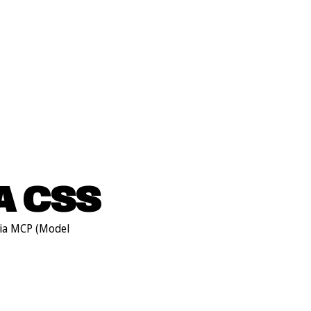
A CSS
via MCP (Model