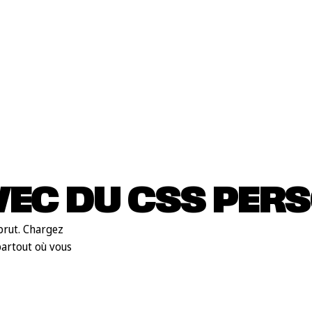
EC DU CSS PER
brut. Chargez
partout où vous