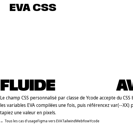
EVA CSS
FLUIDE
YCODE
AV
Le champ CSS personnalisé par classe de Ycode accepte du CSS 
les variables EVA compilées une fois, puis référencez var(--XX) 
tapiez une valeur en pixels.
← Tous les cas d'usage
Figma vers EVA
Tailwind
Webflow
Ycode