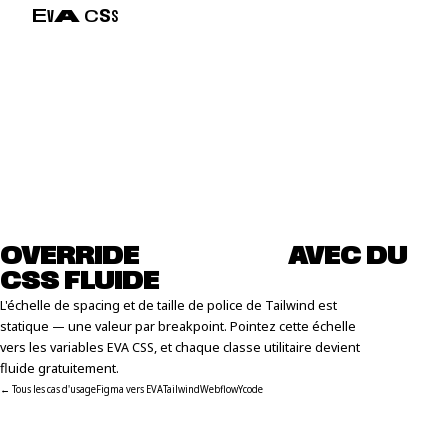
E
V
A
C
S
S
OVERRIDE
T
A
I
L
W
I
N
D
AVEC DU
CSS FLUIDE
L'échelle de spacing et de taille de police de Tailwind est
statique — une valeur par breakpoint. Pointez cette échelle
vers les variables EVA CSS, et chaque classe utilitaire devient
fluide gratuitement.
← Tous les cas d'usage
Figma vers EVA
Tailwind
Webflow
Ycode