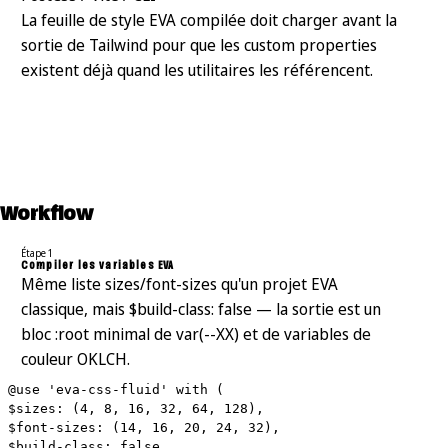
La feuille de style EVA compilée doit charger avant la
sortie de Tailwind pour que les custom properties
existent déjà quand les utilitaires les référencent.
Workflow
Étape 1
Compiler les variables EVA
Même liste sizes/font-sizes qu'un projet EVA
classique, mais $build-class: false — la sortie est un
bloc :root minimal de var(--XX) et de variables de
couleur OKLCH.
@use 'eva-css-fluid' with (
$sizes: (4, 8, 16, 32, 64, 128),
$font-sizes: (14, 16, 20, 24, 32),
$build-class: false