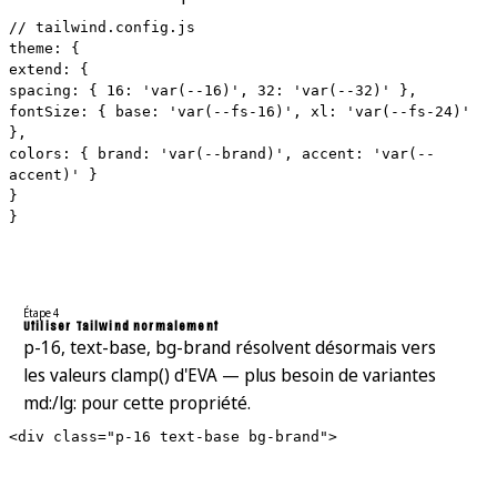
// tailwind.config.js
theme: {
extend: {
spacing: { 16: 'var(--16)', 32: 'var(--32)' },
fontSize: { base: 'var(--fs-16)', xl: 'var(--fs-24)'
},
colors: { brand: 'var(--brand)', accent: 'var(--
accent)' }
}
}
Étape 4
Utiliser Tailwind normalement
p-16, text-base, bg-brand résolvent désormais vers
les valeurs clamp() d'EVA — plus besoin de variantes
md:/lg: pour cette propriété.
<div class="p-16 text-base bg-brand">