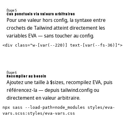
Étape 5
Cas ponctuels via valeurs arbitraires
Pour une valeur hors config, la syntaxe entre
crochets de Tailwind atteint directement les
variables EVA — sans toucher au config.
<div class="w-[var(--220)] text-[var(--fs-36)]">
Étape 6
Recompiler au besoin
Ajoutez une taille à $sizes, recompilez EVA, puis
référencez-la — depuis tailwind.config ou
directement en valeur arbitraire.
npx sass --load-path=node_modules styles/eva-
vars.scss:styles/eva-vars.css