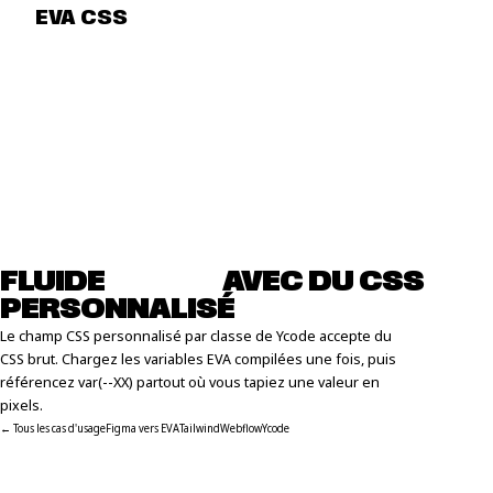
EVA CSS
FLUIDE
YCODE
AVEC DU CSS
PERSONNALISÉ
Le champ CSS personnalisé par classe de Ycode accepte du
CSS brut. Chargez les variables EVA compilées une fois, puis
référencez var(--XX) partout où vous tapiez une valeur en
pixels.
← Tous les cas d'usage
Figma vers EVA
Tailwind
Webflow
Ycode