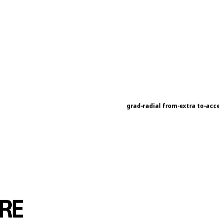
grad-radial from-extra to-acc
URE