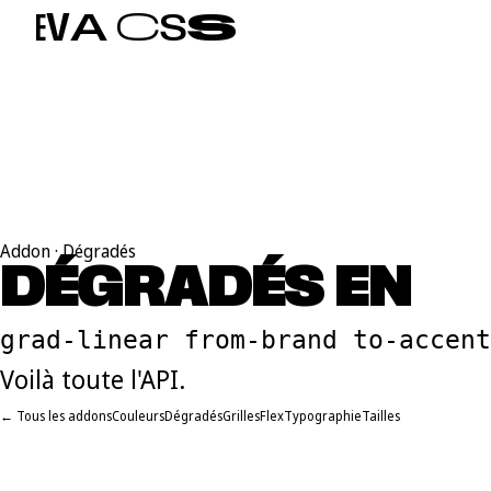
E
V
A
C
S
S
Addon · Dégradés
DÉGRADÉS EN
S
grad-linear from-brand to-accent
Voilà toute l'API.
← Tous les addons
Couleurs
Dégradés
Grilles
Flex
Typographie
Tailles