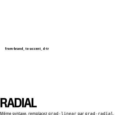
from-brand_ to-accent_ d-tr
RADIAL
Même syntaxe, remplacez
par
.
grad-linear
grad-radial