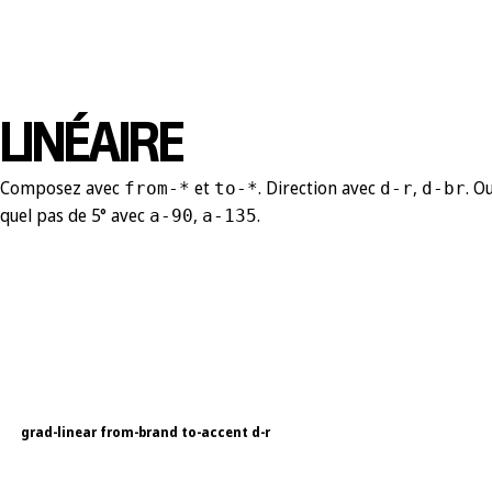
LINÉAIRE
Composez avec
et
. Direction avec
,
. O
from-*
to-*
d-r
d-br
quel pas de 5° avec
,
.
a-90
a-135
grad-linear from-brand to-accent d-r