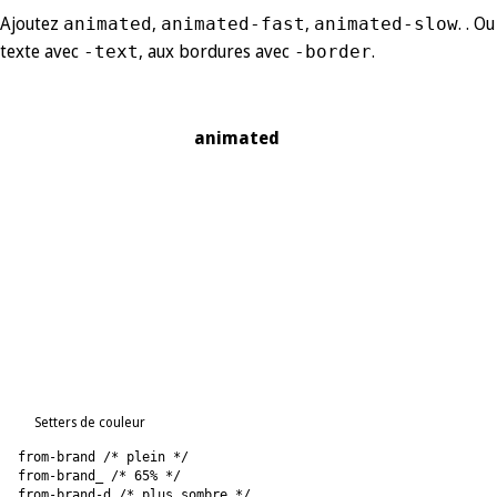
Ajoutez
,
,
. . O
animated
animated-fast
animated-slow
texte avec
, aux bordures avec
.
-text
-border
animated
Setters de couleur
from-brand /* plein */
from-brand_ /* 65% */
from-brand-d /* plus sombre */