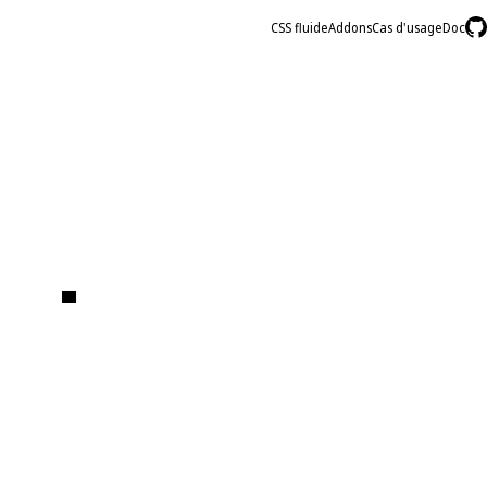
CSS fluide
Addons
Cas d'usage
Doc
E
T
.