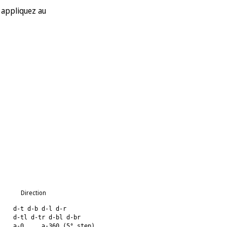
u appliquez au
Texte en dégradé
Direction
d-t d-b d-l d-r
d-tl d-tr d-bl d-br
a-0 ... a-360 (5° step)