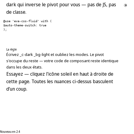
dark qui inverse le pivot pour vous — pas de JS, pas
de classe.
@use 'eva-css-fluid' with (
$auto-theme-switch: true
);
La règle
Écrivez _c-dark _bg-light et oubliez les modes. Le pivot
s'occupe du reste — votre code de composant reste identique
dans les deux états.
Essayez — cliquez l'icône soleil en haut à droite de
cette page. Toutes les nuances ci-dessus basculent
d'un coup.
Nouveau en 2.4