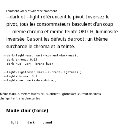
Comment --dark et --light se branchent
--dark et --light référencent le pivot. Inversez le
pivot, tous les consommateurs basculent d'un coup
— même chroma et même teinte OKLCH, luminosité
inversée. Ce sont les défauts de :root ; un thème
surcharge le chroma et la teinte.
--dark-lightness: var(--current-darkness);
--dark-chroma: 0.05;
--dark-hue: var(--brand-hue);
--light-lightness: var(--current-lightness);
--light-chroma: 0.1;
--light-hue: var(--brand-hue);
Même markup, mêmes tokens. Seuls --current-lightness et --current-darkness
changent entre les deux cartes.
Mode clair (forcé)
light
dark
brand