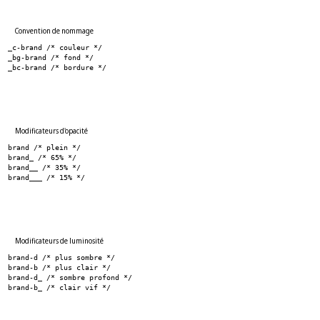
Convention de nommage
_c-brand /* couleur */
_bg-brand /* fond */
_bc-brand /* bordure */
Modificateurs d'opacité
brand /* plein */
brand_ /* 65% */
brand__ /* 35% */
brand___ /* 15% */
Modificateurs de luminosité
brand-d /* plus sombre */
brand-b /* plus clair */
brand-d_ /* sombre profond */
brand-b_ /* clair vif */