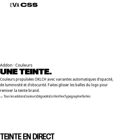
E
V
A
C
S
S
Addon · Couleurs
UNE TEINTE.
S
E
I
Z
E
N
U
A
N
C
E
S
.
Couleurs propulsées OKLCH avec variantes automatiques d'opacité,
de luminosité et d'obscurité. Faites glisser les balles du logo pour
remixer la teinte brand.
← Tous les addons
Couleurs
Dégradés
Grilles
Flex
Typographie
Tailles
TEINTE EN DIRECT