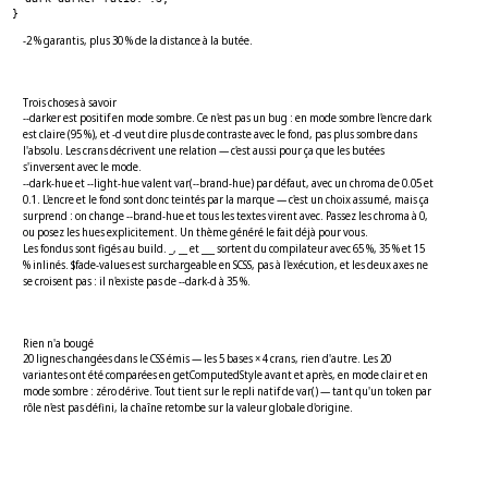
}
-2 % garantis, plus 30 % de la distance à la butée.
Trois choses à savoir
--darker est positif en mode sombre. Ce n'est pas un bug : en mode sombre l'encre dark
est claire (95 %), et -d veut dire plus de contraste avec le fond, pas plus sombre dans
l'absolu. Les crans décrivent une relation — c'est aussi pour ça que les butées
s'inversent avec le mode.
--dark-hue et --light-hue valent var(--brand-hue) par défaut, avec un chroma de 0.05 et
0.1. L'encre et le fond sont donc teintés par la marque — c'est un choix assumé, mais ça
surprend : on change --brand-hue et tous les textes virent avec. Passez les chroma à 0,
ou posez les hues explicitement. Un thème généré le fait déjà pour vous.
Les fondus sont figés au build. _, __ et ___ sortent du compilateur avec 65 %, 35 % et 15
% inlinés. $fade-values est surchargeable en SCSS, pas à l'exécution, et les deux axes ne
se croisent pas : il n'existe pas de --dark-d à 35 %.
Rien n'a bougé
20 lignes changées dans le CSS émis — les 5 bases × 4 crans, rien d'autre. Les 20
variantes ont été comparées en getComputedStyle avant et après, en mode clair et en
mode sombre : zéro dérive. Tout tient sur le repli natif de var() — tant qu'un token par
rôle n'est pas défini, la chaîne retombe sur la valeur globale d'origine.