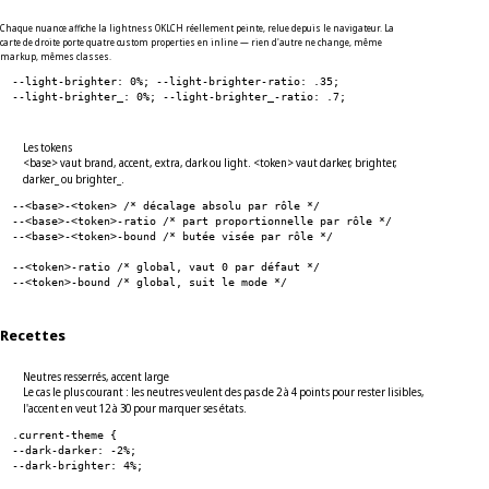
Chaque nuance affiche la lightness OKLCH réellement peinte, relue depuis le navigateur. La
carte de droite porte quatre custom properties en inline — rien d'autre ne change, même
markup, mêmes classes.
--light-brighter: 0%; --light-brighter-ratio: .35;
--light-brighter_: 0%; --light-brighter_-ratio: .7;
Les tokens
<base> vaut brand, accent, extra, dark ou light. <token> vaut darker, brighter,
darker_ ou brighter_.
--<base>-<token> /* décalage absolu par rôle */
--<base>-<token>-ratio /* part proportionnelle par rôle */
--<base>-<token>-bound /* butée visée par rôle */
--<token>-ratio /* global, vaut 0 par défaut */
--<token>-bound /* global, suit le mode */
Recettes
Neutres resserrés, accent large
Le cas le plus courant : les neutres veulent des pas de 2 à 4 points pour rester lisibles,
l'accent en veut 12 à 30 pour marquer ses états.
.current-theme {
--dark-darker: -2%;
--dark-brighter: 4%;