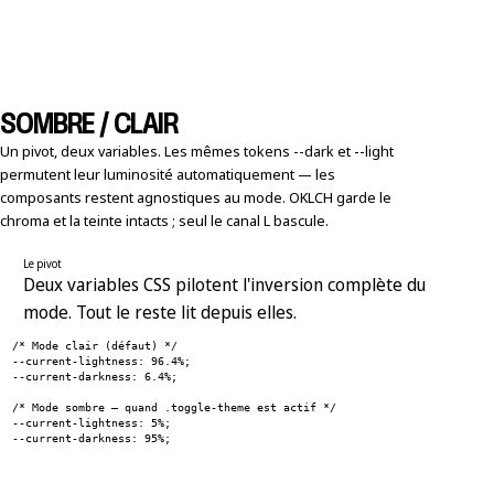
SOMBRE / CLAIR
Un pivot, deux variables. Les mêmes tokens --dark et --light
permutent leur luminosité automatiquement — les
composants restent agnostiques au mode. OKLCH garde le
chroma et la teinte intacts ; seul le canal L bascule.
Le pivot
Deux variables CSS pilotent l'inversion complète du
mode. Tout le reste lit depuis elles.
/* Mode clair (défaut) */
--current-lightness: 96.4%;
--current-darkness: 6.4%;
/* Mode sombre — quand .toggle-theme est actif */
--current-lightness: 5%;
--current-darkness: 95%;