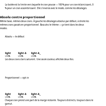
La butée est la limite vers laquelle le cran pousse — 100 % pour un cran éclaircissant, 0
% pour un cran assombrissant. Elle s'inverse avec le mode, comme les décalages.
Absolu contre proportionnel
Même base, mêmes deux crans. À gauche les décalages absolus par défaut, à droite les
mêmes crans passés en proportionnel. Basculez le thème — ça tient dans les deux
modes.
Absolu — le défaut
light
light-b
light-b_
L 0.0%
L 0.0%
L 0.0%
Les deux crans clairs saturent. Une seule couleur, affichée deux fois.
Proportionnel — opt-in
light
light-b
light-b_
L 0.0%
L 0.0%
L 0.0%
Chaque cran prend une part de la marge restante. Toujours distincts, toujours dans le
gamut.