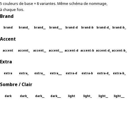
5 couleurs de base × 8 variantes. Même schéma de nommage,
à chaque fois.
Brand
brand
brand_
brand__
brand___
brand-d
brand-b
brand-d_
brand-b_
Accent
accent
accent_
accent__
accent___
accent-d
accent-b
accent-d_
accent-b_
Extra
extra
extra_
extra__
extra___
extra-d
extra-b
extra-d_
extra-b_
Sombre / Clair
dark
dark_
dark__
dark___
light
light_
light__
light___