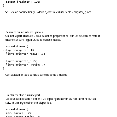
--accent-brighter_: 12%;
}
Seul le cran nommé bouge. --dark-b_ continue d'utiliser le --brighter_ global.
Des crans qui ne saturent jamais
On met la part absolue à 0 pour passer en proportionnel pur. Les deux crans restent
distincts et dans le gamut, dans les deux modes.
.current-theme {
--light-brighter: 0%;
--light-brighter-ratio: .35;
--light-brighter_: 0%;
--light-brighter_-ratio: .7;
}
C'est exactement ce que fait la carte de démo ci-dessus.
Un plancher fixe plus une part
Les deux termes s'additionnent. Utile pour garantir un écart minimum tout en
suivant la marge réellement disponible.
.current-theme {
--dark-darker: -2%;
--dark-darker-ratio: .3;