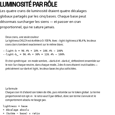
LUMINOSITÉ PAR RÔLE
Les quatre crans de luminosité étaient quatre décalages
globaux partagés par les cinq bases. Chaque base peut
désormais surcharger les siens — et passer en cran
proportionnel, qui ne sature jamais.
Deux crans, une seule couleur
La lightness OKLCH est écrêtée à 0–100 %. Avec --light-lightness à 96,4 %, les deux
crans clairs tombent exactement sur le même blanc.
--light-b = 96.4% + 10% = 106.4% → 100%
--light-b_ = 96.4% + 30% = 126.4% → 100%
Et c'est symétrique : en mode sombre, --dark-d et --dark-d_ s'effondrent ensemble sur
le noir. Sur chaque neutre, dans chaque mode, 2 des 4 crans étaient inutilisables —
précisément sur dark et light, les deux bases les plus sollicitées.
La formule
Chaque cran lit d'abord son token de rôle, puis retombe sur le token global. Le terme
proportionnel est opt-in : le ratio vaut 0 par défaut, donc son terme s'annule et le
comportement absolu ne bouge pas.
lightness = base
+ décalage absolu
+ (butée − base) × ratio