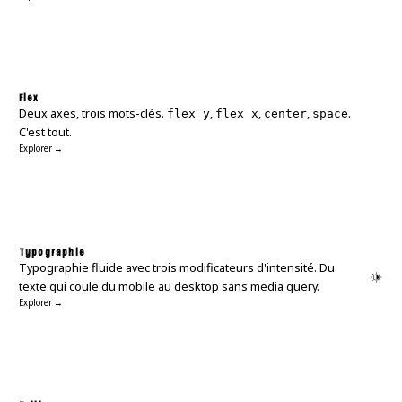
Flex
Deux axes, trois mots-clés.
,
,
,
.
flex y
flex x
center
space
C'est tout.
Explorer →
A
a
Typographie
Typographie fluide avec trois modificateurs d'intensité. Du
texte qui coule du mobile au desktop sans media query.
Explorer →