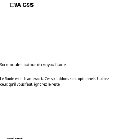
E
V
A
C
S
S
Six modules autour du noyau fluide
A
D
D
O
N
S
Le fluide est le framework. Ces six addons sont optionnels. Utilisez
ceux qu'il vous faut, ignorez le reste.