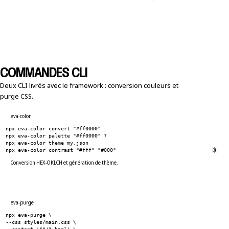
COMMANDES CLI
Deux CLI livrés avec le framework : conversion couleurs et
purge CSS.
eva-color
npx eva-color convert "#ff0000"
npx eva-color palette "#ff0000" 7
npx eva-color theme my.json
npx eva-color contrast "#fff" "#000"
Conversion HEX-OKLCH et génération de thème.
eva-purge
npx eva-purge \
--css styles/main.css \