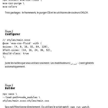
eva-css-purge \
eva-colors
Trois packages : le framework, le purger CSS et les utilitaires de couleurs OKLCH.
Étape 2
Configurer
// styles/main.scss
@use 'eva-css-fluid' with (
$sizes: (4, 8, 16, 32, 64, 128),
$font-sizes: (14, 16, 24, 36, 52),
$build-class: true
);
Juste les tailles que vous utilisez vraiment. Les modificateurs (
,
,
) sont générés
_
__
-
automatiquement.
Étape 3
Builder
npx sass \
--load-path=node_modules \
styles/main.scss:styles/main.css
Sass natif fonctionne directement. Ou utilisez le script watch :
.
npm run watch