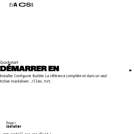
E
V
A
C
S
S
Quickstart
DÉMARRER EN
T
R
O
I
S
É
T
A
P
E
S
.
Installer. Configurer. Builder. La référence complète vit dans un seul
fichier markdown :
.
/llms.txt
Étape 1
Installer
npm install eva-css-fluid \