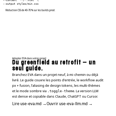
--content '**/*.html' \
--output styles/min.css
Réduction CSS de 40-70 % sur les builds prod.
Adopter EVA dans votre projet
Du greenfield au retrofit — un
seul guide.
Branchez EVA dans un projet neuf, à mi-chemin ou déjà
livré. Le guide couvre les points d'entrée, le workflow audit
px + fusion, l'aliasing de design tokens, les multi-thèmes
et le mode sombre via
. La version LLM
.toggle-theme
est dense et copiable dans Claude, ChatGPT ou Cursor.
Lire use-eva.md →
Ouvrir use-eva-llm.md →